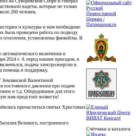
пил на Суворовском Сборе и генерал
аствовали кадеты, которые не только
коло 200 человек.
 истории и культуры и нем необходимо
ах была проведена работа по подводу
и отопления, установлены фанкойлы. В
го автоматического включения и
ря 2024 г. А перед нашим приездом, в
 включился, подача электроэнергии в
за помощь и поддержку.
" Землянской Валентиной
я постоянного давления при подаче
ание и т.д. Оборудование для этого
ую нам предстоит возвести!
добились причаститься святых Христовых
Василия Великого, построенного
Счётчики и каталоги