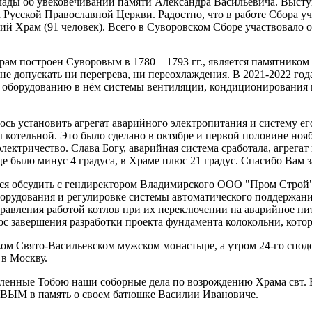
лады об увековечивании памяти Александра Васильевича. Высту
 Русской Православной Церкви. Радостно, что в работе Сбора уч
й Храм (91 человек). Всего в Суворовском Сборе участвовало о
м построен Суворовым в 1780 – 1793 гг., является памятником
е допускать ни перегрева, ни переохлаждения. В 2021-2022 год
, оборудованию в нём системы вентиляции, кондиционирования 
ось установить агрегат аварийного электропитания и систему е
котельной. Это было сделано в октябре и первой половине нояб
лектричество. Слава Богу, аварийная система сработала, агрегат
це было минус 4 градуса, в Храме плюс 21 градус. Спасибо Вам 
ься обсудить с гендиректором Владимирского ООО "Пром Строй
борудования и регулировке системы автоматического поддержани
равления работой котлов при их переключении на аварийное пит
с завершения разработки проекта фундамента колокольни, котор
ком Свято-Васильевском мужском монастыре, а утром 24-го спо
 в Москву.
овленные Тобою наши соборные дела по возрождению Храма свт. 
ЫМ в память о своем батюшке Василии Ивановиче.