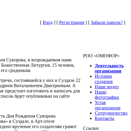
[
Вход
] [
Регистрация
] [
Забыли пароль?
]
РОО «ОМОФОР»
ния Суворова, в возрождаемом нами
Божественная Литургия. 15 человек,
Деятельность
его сродникам.
организации
История
речи, состоявшейся у них в Суздале 22
создания
 Андреем Витальевичем Дмитриевым. А
Наше видео
е предстоит изготовить и написать для
Наши
список будет опубликован на сайте
фотографии
Устав
организации
Сотрудничество
есть Дня Рождения Суворова
Контакты
а» в Суздале, в Арт-отеле
едено вручение его создателям грамот
Ссылки