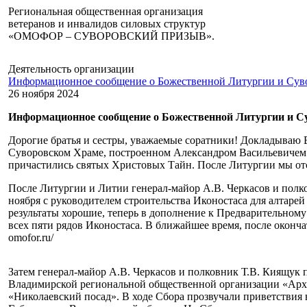
Региональная общественная организация
ветеранов и инвалидов силовых структур
«ОМОФОР – СУВОРОВСКИЙ ПРИЗЫВ».
Деятельность организации
Информационное сообщение о Божественной Литургии и Сув
26 ноября 2024
Информационное сообщение о Божественной Литургии и С
Дорогие братья и сестры, уважаемые соратники! Докладываю В
Суворовском Храме, построенном Александром Васильевичем в
причастились святых Христовых Тайн. После Литургии мы от
После Литургии и Литии генерал-майор А.В. Черкасов и полко
ноября с руководителем строительства Иконостаса для алтаре
результаты хорошие, теперь в дополнение к Предварительному
всех пяти рядов Иконостаса. В ближайшее время, после оконч
omofor.ru/
Затем генерал-майор А.В. Черкасов и полковник Т.В. Киящук 
Владимирской региональной общественной организации «Архи
«Николаевский посад». В ходе Сбора прозвучали приветствия 