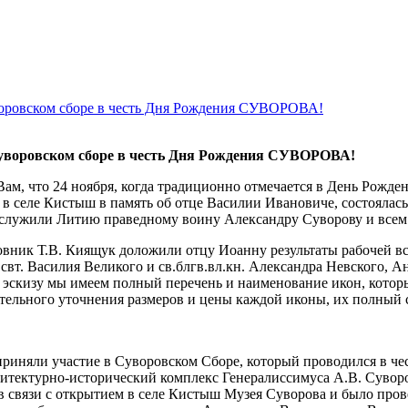
оровском сборе в честь Дня Рождения СУВОРОВА!
уворовском сборе в честь Дня Рождения СУВОРОВА!
ам, что 24 ноября, когда традиционно отмечается в День Рожде
 селе Кистыш в память об отце Василии Ивановиче, состоялась 
служили Литию праведному воину Александру Суворову и всем 
вник Т.В. Киящук доложили отцу Иоанну результаты рабочей вст
й свт. Василия Великого и св.блгв.вл.кн. Александра Невского,
 эскизу мы имеем полный перечень и наименование икон, которы
ательного уточнения размеров и цены каждой иконы, их полный 
приняли участие в Суворовском Сборе, который проводился в ч
тектурно-исторический комплекс Генералиссимуса А.В. Суворов
в связи с открытием в селе Кистыш Музея Суворова и было пров