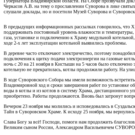
Губернатора Владимирской области. На Сборе прозвучали док
Черкасов А.В. на тему о прославлении Суворова в лике святых
слушали доклады, но и посетили Музей Суворова и Суворовски
В предыдущих информационных рассылках говорилось, что Хра
поддерживать постоянный уровень влажности и температуры, н
газа, установке и подключению к Храму модульной котельной
ходе 2-х лет эксплуатации котельной выявились проблемы.
В деревне часто отключают электричество, поэтому понадобил
подключения к щитку подачи электроэнергии на газовые котлы 
ночь с 20 на 21 ноября в Кистыши на 5 часов было отключено э
котельную не прекратилась, котлы продолжили работу. На ули
В ходе Суворовского Собора мы имели возможность встретит
Владимировной ход и сроки завершения работ по установке о
воды в котлы и из котлов в систему Храма, дистанционного уп
приобретено. Работы продолжаются. Вновь был затронут вопро
Вечером 23 ноября мы молились и исповедовались в Суздальс
Тайн в Суворовском Храме. К исходу 25 ноября, мы вернулись
Слава Богу за всё! Господи, помоги нам продолжить благосл
Великим сыном России, Александром Васильевичем СУВОРОВ